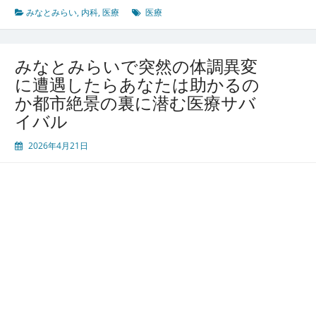
も
みなとみらい
,
内科
,
医療
医療
慢
性
疾
みなとみらいで突然の体調異変
患
に遭遇したらあなたは助かるの
に
か都市絶景の裏に潜む医療サバ
も
絶
イバル
対
安
2026年4月21日
心
の
み
な
と
み
ら
い
都
市
伝