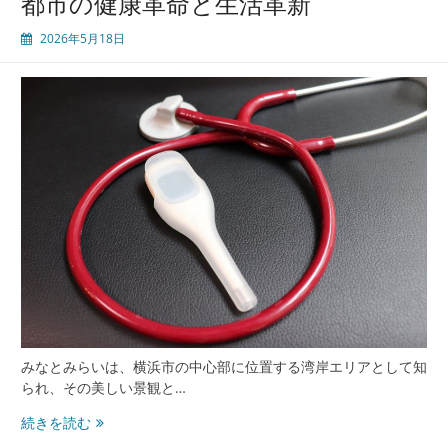
都市の健康革命と生活革新
る
未
2026年5月18日
来
型
医
療
と
快
適
生
活
の
秘
密
みなとみらいは、横浜市の中心部に位置する湾岸エリアとして知
られ、その美しい景観と…
み
続きを読む
な