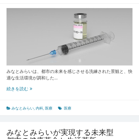
端
内
科
医
療
と
快
適
生
活
空
みなとみらいは、都市の未来を感じさせる洗練された景観と、快
間
適な生活環境が調和した…
の
み
続きを読む
秘
な
密
と
み
みなとみらい
,
内科
,
医療
医療
ら
い
が
みなとみらいが実現する未来型
誇