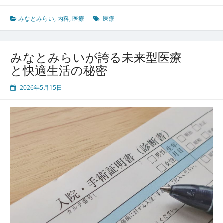
と
み
みなとみらい
,
内科
,
医療
医療
ら
い
が
みなとみらいが誇る未来型医療
実
と快適生活の秘密
現
す
2026年5月15日
る
未
来
型
都
市
の
健
康
革
命
と
生