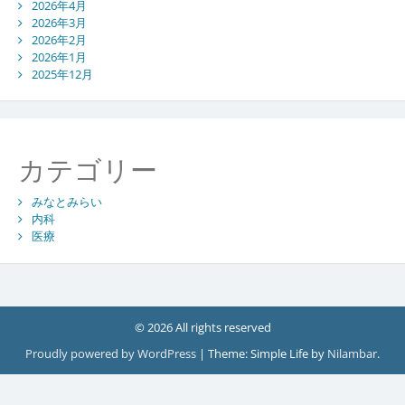
潜
2026年4月
む
2026年3月
医
2026年2月
2026年1月
療
2025年12月
サ
バ
イ
バ
ル
カテゴリー
みなとみらい
内科
医療
© 2026 All rights reserved
Proudly powered by WordPress
|
Theme: Simple Life by
Nilambar
.