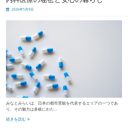
け
2026年5月9日
る
未
来
型
内
科
医
療
の
最
前
線
と
安
心
の
みなとみらいは、日本の都市景観を代表するエリアの一つであ
暮
り、その魅力は多岐にわた…
ら
み
続きを読む
し
な