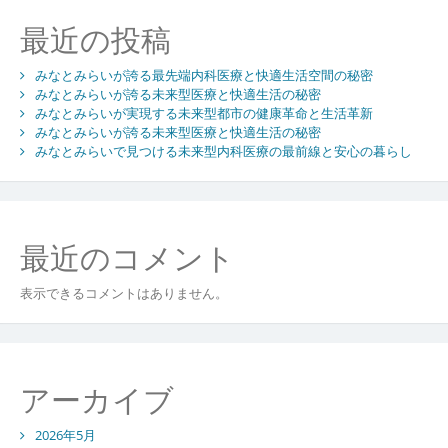
遭
シ
最近の投稿
遇
し
ョ
た
みなとみらいが誇る最先端内科医療と快適生活空間の秘密
ン
ら
みなとみらいが誇る未来型医療と快適生活の秘密
みなとみらいが実現する未来型都市の健康革命と生活革新
あ
みなとみらいが誇る未来型医療と快適生活の秘密
な
みなとみらいで見つける未来型内科医療の最前線と安心の暮らし
た
は
助
か
る
最近のコメント
の
か
表示できるコメントはありません。
都
市
絶
景
の
アーカイブ
裏
に
2026年5月