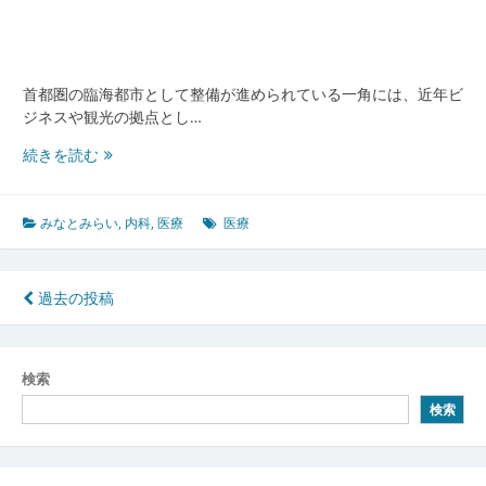
説
級
医
療
首都圏の臨海都市として整備が進められている一角には、近年ビ
イ
ジネスや観光の拠点とし…
ン
フ
み
続きを読む
ラ
な
の
と
裏
み
みなとみらい
,
内科
,
医療
医療
側
ら
い
で
投
過去の投稿
突
稿
然
の
ナ
検索
体
ビ
調
検索
異
ゲ
変
ー
に