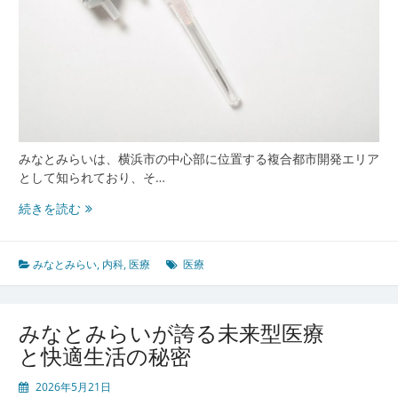
みなとみらいは、横浜市の中心部に位置する複合都市開発エリア
として知られており、そ…
み
続きを読む
な
と
み
みなとみらい
,
内科
,
医療
医療
ら
い
が
みなとみらいが誇る未来型医療
誇
と快適生活の秘密
る
最
2026年5月21日
先