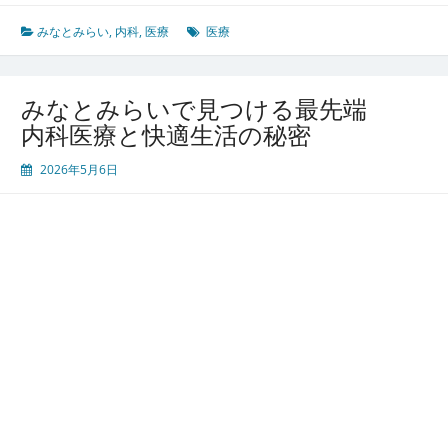
と
み
みなとみらい
,
内科
,
医療
医療
ら
い
で
みなとみらいで見つける最先端
見
内科医療と快適生活の秘密
つ
け
2026年5月6日
る
未
来
型
内
科
医
療
の
秘
密
と
安