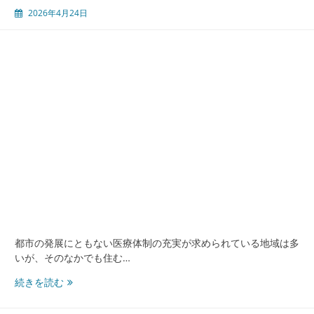
来
2026年4月24日
型
内
科
医
療
と
豊
か
な
暮
ら
し
の
秘
密
都市の発展にともない医療体制の充実が求められている地域は多
いが、そのなかでも住む…
急
続きを読む
変
に