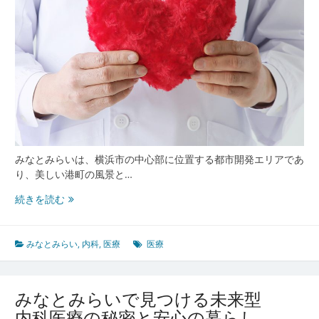
生
活
の
秘
密
みなとみらいは、横浜市の中心部に位置する都市開発エリアであ
り、美しい港町の風景と…
み
続きを読む
な
と
み
みなとみらい
,
内科
,
医療
医療
ら
い
で
みなとみらいで見つける未来型
見
内科医療の秘密と安心の暮らし
つ