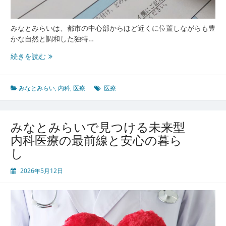
活
革
新
みなとみらいは、都市の中心部からほど近くに位置しながらも豊
かな自然と調和した独特…
み
続きを読む
な
と
み
みなとみらい
,
内科
,
医療
医療
ら
い
が
みなとみらいで見つける未来型
誇
内科医療の最前線と安心の暮ら
る
し
未
来
2026年5月12日
型
医
療
と
快
適