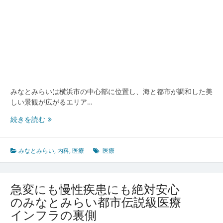
療
と
快
適
生
活
の
秘
密
みなとみらいは横浜市の中心部に位置し、海と都市が調和した美
しい景観が広がるエリア…
み
続きを読む
な
と
み
みなとみらい
,
内科
,
医療
医療
ら
い
が
急変にも慢性疾患にも絶対安心
誇
のみなとみらい都市伝説級医療
る
インフラの裏側
未