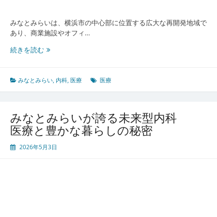
心
の
暮
みなとみらいは、横浜市の中心部に位置する広大な再開発地域で
ら
あり、商業施設やオフィ…
し
み
続きを読む
な
と
み
みなとみらい
,
内科
,
医療
医療
ら
い
で
みなとみらいが誇る未来型内科
見
医療と豊かな暮らしの秘密
つ
け
2026年5月3日
る
最
先
端
内
科
医