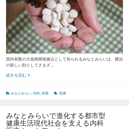
国内有数の大規模開発拠点として知られるみなとみらいは、横浜
の新しい顔としてさまざ…
み
続きを読む
な
と
み
みなとみらい
,
内科
,
医療
医療
ら
い
で
みなとみらいで進化する都市型
安
健康生活現代社会を支える内科
心