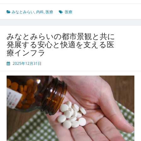
と
み
みなとみらい
,
内科
,
医療
医療
ら
い
で
みなとみらいの都市景観と共に
進
発展する安心と快適を支える医
化
療インフラ
す
る
2025年12月31日
都
市
型
健
康
生
活
現
代
社
会
を