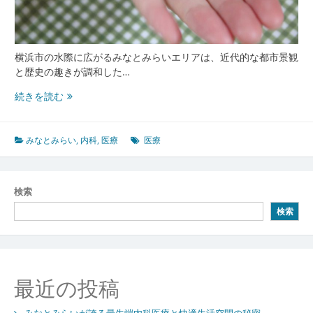
支
え
る
内
横浜市の水際に広がるみなとみらいエリアは、近代的な都市景観
科
と歴史の趣きが調和した…
医
療
み
続きを読む
ネ
な
ッ
と
ト
み
みなとみらい
,
内科
,
医療
医療
ワ
ら
ー
い
ク
の
検索
都
検索
市
景
観
と
共
最近の投稿
に
発
みなとみらいが誇る最先端内科医療と快適生活空間の秘密