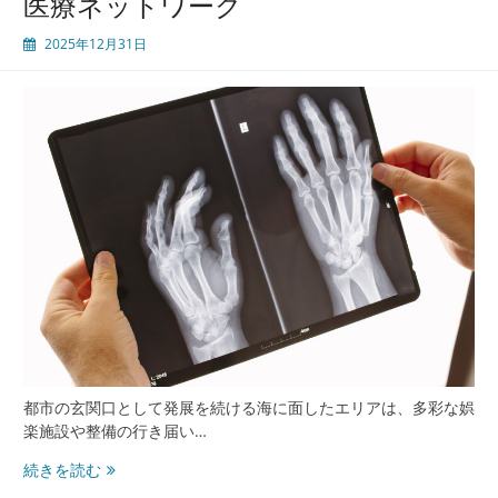
医療ネットワーク
を
支
2025年12月31日
え
る
医
療
と
暮
ら
し
が
融
合
す
る
現
代
都
都市の玄関口として発展を続ける海に面したエリアは、多彩な娯
市
楽施設や整備の行き届い…
の
実
み
続きを読む
像
な