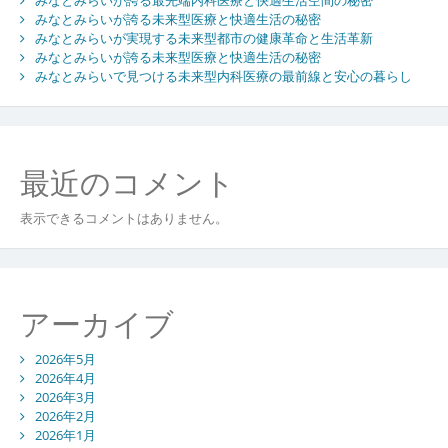
展
みなとみらいが誇る未来型医療と快適生活の秘密
す
みなとみらいが実現する未来型都市の健康革命と生活革新
る
みなとみらいが誇る未来型医療と快適生活の秘密
安
みなとみらいで見つける未来型内科医療の最前線と安心の暮らし
心
と
快
適
最近のコメント
を
支
え
表示できるコメントはありません。
る
医
療
イ
アーカイブ
ン
フ
2026年5月
ラ
2026年4月
2026年3月
2026年2月
2026年1月