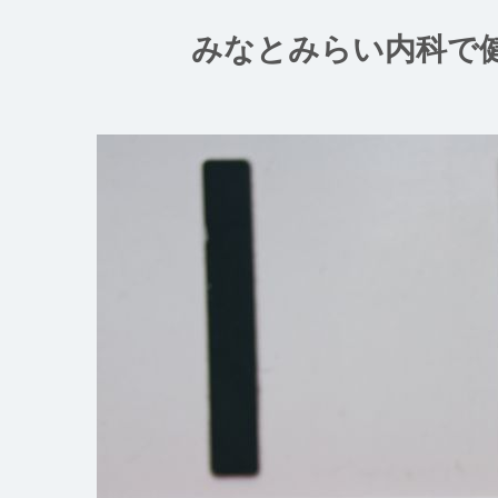
コ
ン
みなとみらい内科で
テ
ン
ツ
へ
ス
キ
ッ
プ