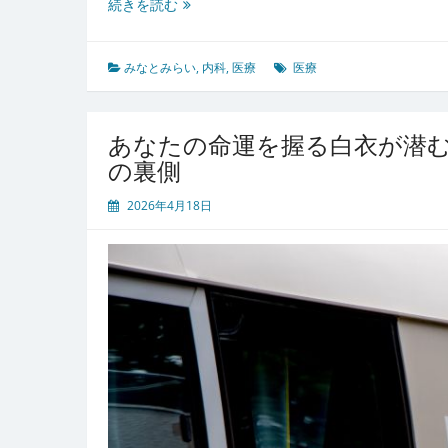
み
続きを読む
な
と
み
みなとみらい
,
内科
,
医療
医療
ら
い
で
あなたの命運を握る白衣が潜
突
の裏側
然
の
2026年4月18日
体
調
異
変
に
遭
遇
し
た
ら
あ
な