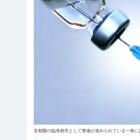
な
と
み
ら
い
都
市
伝
説
級
医
療
イ
ン
フ
ラ
の
裏
側
首都圏の臨海都市として整備が進められている一角に