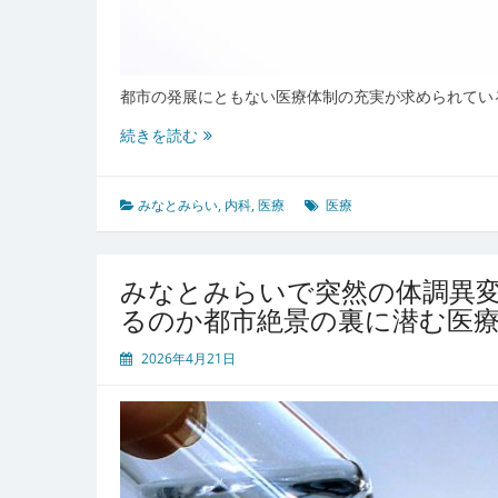
都市の発展にともない医療体制の充実が求められてい
急
続きを読む
変
に
も
みなとみらい
,
内科
,
医療
医療
慢
性
疾
みなとみらいで突然の体調異
患
るのか都市絶景の裏に潜む医
に
も
2026年4月21日
絶
対
安
心
の
み