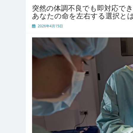
バ
を
突然の体調不良でも即対応で
ル
握
あなたの命を左右する選択と
る
白
2026年4月15日
衣
が
潜
む
都
市
み
な
と
み
ら
い
健
康
幻
想
の