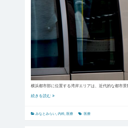
た
は
助
か
る
の
か
都
市
絶
景
の
裏
に
横浜都市部に位置する湾岸エリアは、近代的な都市景
潜
む
あ
続きを読む
医
な
療
た
サ
の
みなとみらい
,
内科
,
医療
医療
バ
命
イ
運