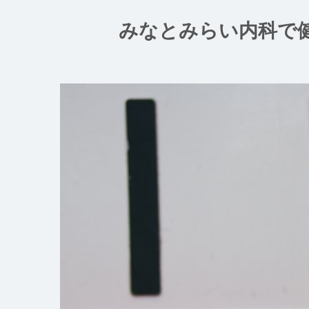
コ
ン
みなとみらい内科で
テ
ン
ツ
へ
ス
キ
ッ
プ