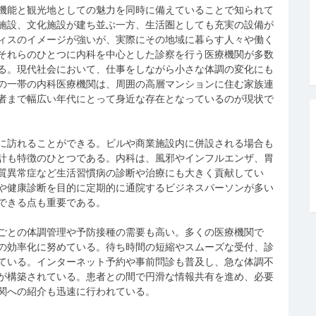
機能と観光地としての魅力を同時に備えていることで知られて
施設、文化施設が建ち並ぶ一方、生活圏としても充実の設備が
ィスのイメージが強いが、実際にその地域に暮らす人々や働く
それらのひとつに内科を中心とした診察を行う医療機関が多数
る。現代社会において、仕事をしながら小さな体調の変化にも
の一帯の内科医療機関は、周囲の高層マンションに住む家族連
者まで幅広い年代にとって身近な存在となっているのが現状で
に訪れることができる。ビルや商業施設内に併設される場合も
計も特徴のひとつである。内科は、風邪やインフルエンザ、胃
質異常症など生活習慣病の診断や治療にも大きく貢献してい
や健康診断を目的に定期的に通院するビジネスパーソンが多い
できる点も重要である。
ごとの体調管理や予防接種の需要も高い。多くの医療機関で
の効率化に努めている。待ち時間の短縮やスムーズな受付、診
ている。インターネット予約や事前問診も普及し、急な体調不
が構築されている。患者との間で円滑な情報共有を進め、必要
関への紹介も迅速に行われている。