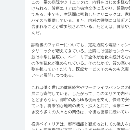
この一帯の病院やクリニックは、内科をはじめ多様な
けられる。診療エリアは市街地全体に広がり、通勤や
である。中でも、生活圏に密着したクリニックは、家
バイスも提供している。また、内科の役割には診断と
含まれることが重要視されている。たとえば、健診や
んだ。
診断後のフォローについても、定期通院や電話・オン
クリニックが増えてきている。近隣には健診センター
肢は非常に幅広い。ベイエリア全体が進化を続けるな
の体制強化が進められている。そのなかで、質の高い
割を担っていくだろう。医療サービスそのものも充実
アへと展開しつつある。
これは働く世代の健康経営やワークライフバランスの
展にも寄与している。したがって、このエリアで内科
とどまらない。都市のあらゆる側面を支え、快適で安
ている。将来的な地域の成長・拡大と共に、医療ニー
き交う多くの人々との関係は、今後も密接に続いてい
横浜ベイエリアは、都市機能と観光地としての魅力を
とした医療機関が充実している点が特徴です。高層マ