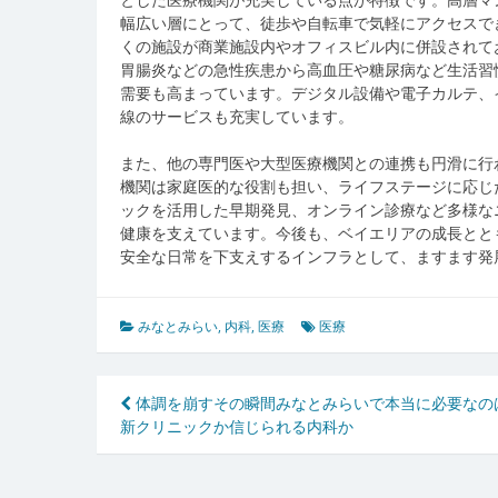
幅広い層にとって、徒歩や自転車で気軽にアクセスで
くの施設が商業施設内やオフィスビル内に併設されて
胃腸炎などの急性疾患から高血圧や糖尿病など生活習
需要も高まっています。デジタル設備や電子カルテ、
線のサービスも充実しています。
また、他の専門医や大型医療機関との連携も円滑に行
機関は家庭医的な役割も担い、ライフステージに応じ
ックを活用した早期発見、オンライン診療など多様な
健康を支えています。今後も、ベイエリアの成長とと
安全な日常を下支えするインフラとして、ますます発
みなとみらい
,
内科
,
医療
医療
投
体調を崩すその瞬間みなとみらいで本当に必要なの
新クリニックか信じられる内科か
稿
ナ