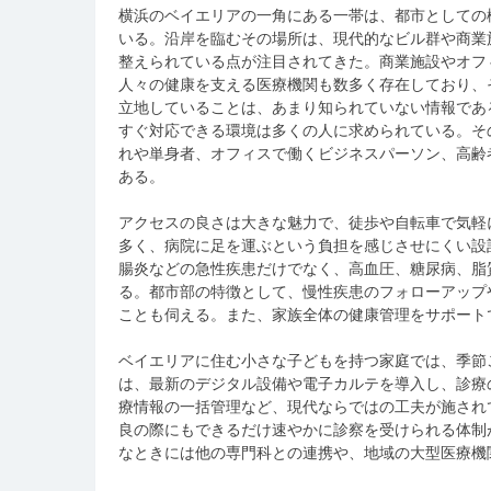
横浜のベイエリアの一角にある一帯は、都市としての
いる。
沿岸を臨むその場所は、現代的なビル群や商業
整えられている点が注目されてきた。商業施設やオフ
人々の健康を支える医療機関も数多く存在しており、
立地していることは、あまり知られていない情報であ
すぐ対応できる環境は多くの人に求められている。そ
れや単身者、オフィスで働くビジネスパーソン、高齢
ある。
アクセスの良さは大きな魅力で、徒歩や自転車で気軽
多く、病院に足を運ぶという負担を感じさせにくい設
腸炎などの急性疾患だけでなく、高血圧、糖尿病、脂
る。都市部の特徴として、慢性疾患のフォローアップ
ことも伺える。また、家族全体の健康管理をサポート
ベイエリアに住む小さな子どもを持つ家庭では、季節
は、最新のデジタル設備や電子カルテを導入し、診療
療情報の一括管理など、現代ならではの工夫が施され
良の際にもできるだけ速やかに診察を受けられる体制
なときには他の専門科との連携や、地域の大型医療機