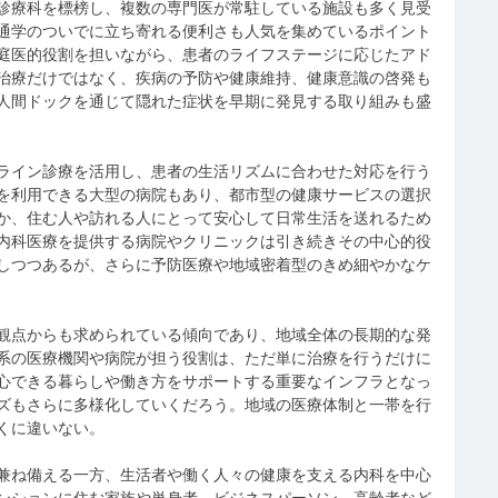
診療科を標榜し、複数の専門医が常駐している施設も多く見受
通学のついでに立ち寄れる便利さも人気を集めているポイント
庭医的役割を担いながら、患者のライフステージに応じたアド
治療だけではなく、疾病の予防や健康維持、健康意識の啓発も
人間ドックを通じて隠れた症状を早期に発見する取り組みも盛
ライン診療を活用し、患者の生活リズムに合わせた対応を行う
を利用できる大型の病院もあり、都市型の健康サービスの選択
か、住む人や訪れる人にとって安心して日常生活を送れるため
内科医療を提供する病院やクリニックは引き続きその中心的役
しつつあるが、さらに予防医療や地域密着型のきめ細やかなケ
観点からも求められている傾向であり、地域全体の長期的な発
系の医療機関や病院が担う役割は、ただ単に治療を行うだけに
心できる暮らしや働き方をサポートする重要なインフラとなっ
ズもさらに多様化していくだろう。地域の医療体制と一帯を行
くに違いない。
兼ね備える一方、生活者や働く人々の健康を支える内科を中心
ンションに住む家族や単身者、ビジネスパーソン、高齢者など