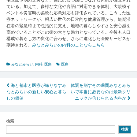
ている。加えて、多様な文化や言語に対応できる体制、大規模イ
ベントや災害時の柔軟な応急対応も評価されている。こうした医
療ネットワークが、幅広い世代の日常的な健康管理から、短期滞
在者の緊急時まで包括的に支え、地域の暮らしやすさと安心感を
高めていることがこの街の大きな魅力となっている。今後も人口
構成や暮らし方の変化に合わせ、さらに進化した医療サービスが
期待される。
みなとみらいの内科のことならこちら
みなとみらい
,
内科
,
医療
医療
投
海と都市と医療が織りなすみ
体調を崩すその瞬間みなとみら
なとみらいの新しい安心と暮ら
いで本当に必要なのは最新クリ
稿
しの価値
ニックか信じられる内科か
ナ
ビ
検索
ゲ
検索