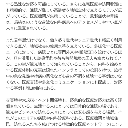
する迅速な対応を可能にしている。さらに在宅医療や訪問看護に
も積極的で、通院が難しい高齢者を地域全体で支えるモデルが広
がっている。医療機関が集積していることで、風邪症状や胃腸
炎、扁桃炎のような身近な内科疾患へのアクセスがしやすい点が
人々に重宝されている。
また若年層だけでなく、働き盛り世代やシニア世代も幅広く利用
できる点が、地域社会の健康水準を支えている。多様化する医療
ニーズに対して、病院ごとに専門外来や相談窓口を設けているほ
か、ITを活用した診療予約や待ち時間短縮の工夫も進められてい
る。この街が観光地として知られていることから、内科を始めと
する医療体制の充実は隠れたインフラとしての役割を持つ。旅行
中の急な発熱や持病の悪化など心身の不調を経験する事例は少な
くない。医療言語や多文化コミュニケーションにも配慮し、対応
する事例も増加傾向にある。
災害時や大規模イベント開催時も、応急的な医療対応力は高く評
価されている。生活する人にとっては日常的な通院の場であり、
観光やビジネスで訪れる人々にとっては安心感を与える場所。そ
れがこのエリアの病院や内科診療科である。医療機関と地域住
民、訪れる人たちを結びつける特徴的な医療ネットワークによっ