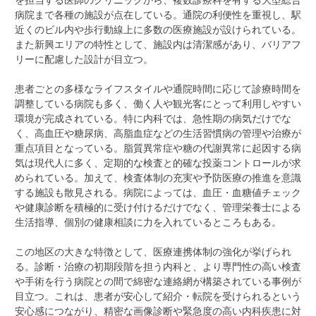
病院まで各種の施設が点在している。通院の利便性を重視し、駅
近くのビル内や歩行動線上に多数の医療施設が設けられている。
また新興エリアの特性として、施設内は清潔感があり、バリアフ
リーに配慮した設計が目立つ。
患者ごとの多様なライフスタイルや通院時間に応じて診療時間を
調整している病院も多く、働く人や観光客にとって利用しやすい
環境が完成されている。特に内科では、急性期の病気だけでな
く、高血圧や糖尿病、高脂血症などの生活習慣病の管理や治療が
重点項目となっている。脂質異常症や糖の代謝異常に起因する病
気は現代人に多く、定期的な検査と的確な投薬コントロールが求
められている。加えて、検査体制の充実や予防医療の推進を意識
する施設も散見される。病院によっては、血圧・血糖値チェック
や健康診断を積極的に受け付けるだけでなく、管理栄養士による
生活指導、個別の健康相談に力を入れているところもある。
この地区の大きな特徴として、医療連携体制の強化が挙げられ
る。診断・治療の初期段階を担う内科と、より専門性の高い検査
や手術を行う病院との間で綿密な連絡網が構築されている事例が
目立つ。これは、患者が安心して紹介・転院を受けられるという
安心感につながり、精密な画像診断や緊急度の高い内科疾患に対