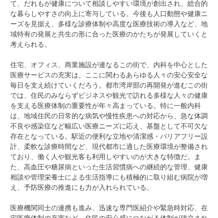
て、だれもが健康について相談しやすい環境が創出され、総合的
な暮らしやすさの向上に寄与している。今後も人口動態や健康ニ
ーズを見据え、多様な診療体制や高度な医療技術の導入など、地
域特有の発展と共生の形に合った医療のかたちが発展していくと
考えられる。
住宅、オフィス、商業施設が連なるこの街で、内科を中心とした
医療サービスの充実は、ここに関わるあらゆる人々の安心安全な
毎日を支え続けていくだろう。都市湾岸部の再開発が進むこの街
では、住民のみならずビジネスや観光で訪れる多様な人々の健康
を支える医療体制の重要性が年々高まっている。特に一般内科
は、地域住民の日常的な病気や慢性疾患への対応から、急な体調
不良や感染症など幅広い医療ニーズに応え、基盤として不可欠な
存在となっている。駅近の便利な立地や清潔感・バリアフリー設
計、柔軟な診療時間など、現代都市に適した医療環境が整備され
ており、働く人や観光客も利用しやすいのが大きな特徴だ。ま
た、高血圧や糖尿病といった生活習慣病への継続的な管理、健康
相談や管理栄養士による生活指導にも積極的に取り組む病院が増
え、予防医療の推進にも力が入れられている。
医療機関同士の連携も進み、迅速な専門医紹介や緊急時対応、在
宅医療体制の充実など、住民の安心感につながる体制が確立され