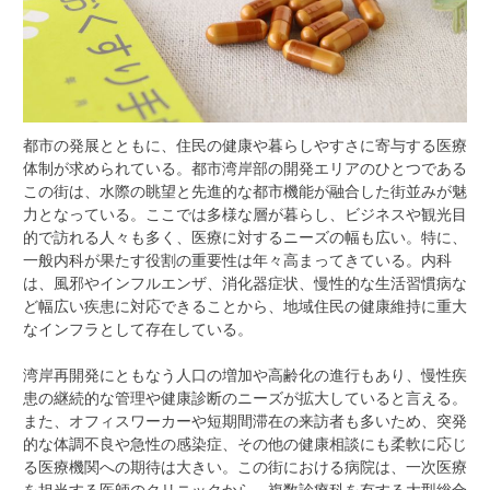
都市の発展とともに、住民の健康や暮らしやすさに寄与する医療
体制が求められている。
都市湾岸部の開発エリアのひとつである
この街は、水際の眺望と先進的な都市機能が融合した街並みが魅
力となっている。ここでは多様な層が暮らし、ビジネスや観光目
的で訪れる人々も多く、医療に対するニーズの幅も広い。特に、
一般内科が果たす役割の重要性は年々高まってきている。内科
は、風邪やインフルエンザ、消化器症状、慢性的な生活習慣病な
ど幅広い疾患に対応できることから、地域住民の健康維持に重大
なインフラとして存在している。
湾岸再開発にともなう人口の増加や高齢化の進行もあり、慢性疾
患の継続的な管理や健康診断のニーズが拡大していると言える。
また、オフィスワーカーや短期間滞在の来訪者も多いため、突発
的な体調不良や急性の感染症、その他の健康相談にも柔軟に応じ
る医療機関への期待は大きい。この街における病院は、一次医療
を担当する医師のクリニックから、複数診療科を有する大型総合